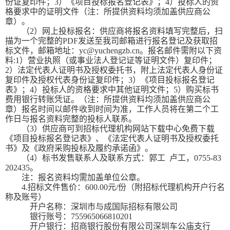
份证复印件；3）《项目投标报名登记表》；4）投标人的资
格要求中的证明文件（注：所提供资料均须加盖供应商公
章）。
（
2）网上投标报名：供应商将报名资料填写完整后，扫
描为一个完整的PDF发送至我司邮箱进行报名登记及获取招
标文件，邮箱地址：yc@yuchengzb.cn。报名邮件需附以下资
料:1）营业执照（或事业法人登记证等证明文件）复印件；
2）法定代表人证明书及授权委托书，附上法定代表人身份证
复印件及授权代表身份证复印件；3）《项目投标报名登记
表》；4）投标人的资格要求中其他证明文件；5）购买标书
费用银行转账凭证。（注：所提供资料均须加盖供应商公
章）报名时间以邮件收到时间为准，工作人员将在第二个工
作日与报名资料完整的投标人联系。
（
3）供应商可到招标代理机构网站下载中心免费下载
《项目投标报名登记表》、《法定代表人证明书及授权委托
书》及《政府采购投标及履约承诺函》。
（
4）标书发售联系人及联系方式：郭工 卢工，0755-83
202435。
注：报名资料均需加盖单位公章。
4.招标文件售价：600.00元/份（附招标代理机构开户行名
称及账号）
开户名称：深圳市与成国际招标有限公司
银行账号：
755965066810201
开户银行：招商银行股份有限公司深圳车公庙支行