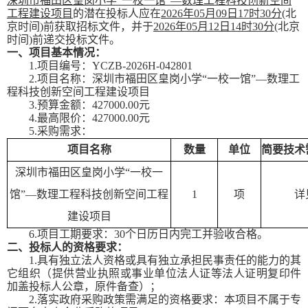
深圳市福田区皇岗小学
“一校一馆”—数理工程科技创新空间
工程建设项目
的潜在投标人应在
202
6
年
0
5
月
09日
17时30分
(北
京时间)前获取招标文件，并于
202
6
年
0
5
月
12
日
14时30分
(北京
时间)前递交投标文件。
一、项目基本情况：
1.项目编号：
YCZB-2026H-042801
2.项目名称：
深圳市福田区皇岗小学
“一校一馆”—数理工
程科技创新空间工程建设项目
3.预算金额：
427000.
00
元
4.最高限价：
427000.
00
元
5.采购需求：
项目名称
数量
单位
简要技术
深圳市福田区皇岗小学
“一校一
馆”—数理工程科技创新空间工程
1
项
详
建设项目
6.项目工期要求：
30个日历日内完工并验收合格
。
二、投标人的资格要求：
1.具有独立法人资格或具有独立承担民事责任的能力的其
它组织（提供营业执照或事业单位法人证等法人证明复印件
加盖投标人公章，原件备查）；
2.落实政府采购政策需满足的资格要求：本项目不属于专