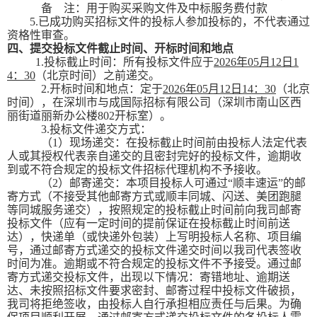
备
注：用于购买采购文件及中标服务费付款
5.已成功购买招标文件的投标人参加投标的，不代表通过
资格性审查。
四、提交投标文件截止时间、开标时间和地点
1.投标截止时间：所有投标文件应于
202
6
年
0
5
月
12
日
1
4
：
3
0
（北京时间）之前递交。
2.开标时间和地点：定于
202
6
年
0
5
月
12
日
1
4
：
3
0
（北京
时间）
，在深圳市与成国际招标有限公司（深圳市南山区西
丽街道丽新办公楼
802开标室）。
3.投标文件递交方式：
（
1）现场递交：在投标截止时间前由投标人法定代表
人或其授权代表亲自递交的且密封完好的投标文件，逾期收
到或不符合规定的投标文件招标代理机构不予接收。
（
2）邮寄递交：本项目投标人可通过“顺丰速运”的邮
寄方式（不接受其他邮寄方式或顺丰同城、闪送、美团跑腿
等同城服务递交），按照规定的投标截止时间前向我司邮寄
投标文件（应有一定时间的提前保证在投标截止时间前送
达），快递单（或快递外包装）上写明投标人名称、项目编
号，通过邮寄方式递交的投标文件递交时间以我司代表签收
时间为准。逾期或不符合规定的投标文件不予接受。通过邮
寄方式递交投标文件，出现以下情况：寄错地址、逾期送
达、未按照招标文件要求密封、邮寄过程中投标文件破损，
我司将拒绝签收，由投标人自行承担相应责任与后果。为确