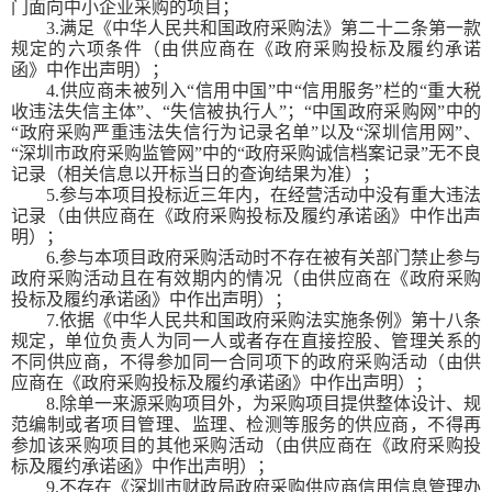
门面向中小企业采购的项目
；
3
.满足《中华人民共和国政府采购法》第二十二条第一款
规定的六项条件（由供应商在《政府采购投标及履约承诺
函》中作出声明）；
4
.供应商未被列入“信用中国”中“信用服务”栏的“重大税
收违法失信主体”、“失信被执行人”；“中国政府采购网”中的
“政府采购严重违法失信行为记录名单”以及“深圳信用网”、
“深圳市政府采购监管网”中的“政府采购诚信档案记录”无不良
记录（相关信息以开标当日的查询结果为准）；
5
.参与本项目投标近三年内，在经营活动中没有重大违法
记录（由供应商在《政府采购投标及履约承诺函》中作出声
明）；
6
.参与本项目政府采购活动时不存在被有关部门禁止参与
政府采购活动且在有效期内的情况（由供应商在《政府采购
投标及履约承诺函》中作出声明）；
7
.依据《中华人民共和国政府采购法实施条例》第十八条
规定，单位负责人为同一人或者存在直接控股、管理关系的
不同供应商，不得参加同一合同项下的政府采购活动（由供
应商在《政府采购投标及履约承诺函》中作出声明）；
8
.除单一来源采购项目外，为采购项目提供整体设计、规
范编制或者项目管理、监理、检测等服务的供应商，不得再
参加该采购项目的其他采购活动（由供应商在《政府采购投
标及履约承诺函》中作出声明）；
9
.不存在《深圳市财政局政府采购供应商信用信息管理办