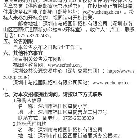
保项目顺利开展，通过邮寄方式递交投标文件的各投标人需
盖章签署《供应商邮寄标书承诺书》，在投标截止前将扫描
件发送至我司电子邮箱（邮箱地址：yc@yuchengzb.cn）。投
标人未参加开标会的，视同认可开标结果。
邮寄地址：深圳市与成国际招标有限公司（深圳市南
山区西丽街道丽新办公楼
802开标室），收件人：卢工，联系
电话：0755-83202435。
五、公告期限
自本公告发布之日起
5个工作日。
六、其他补充事宜
项目相关公告发布网站：
福田区教育网：
www.szftedu.cn；
深圳公共资源交易中心（深圳交易集团）：
https://www.s
zexgrp.com/；
深圳市与成国际招标有限公司网站：
www.yuchengzb.c
n。
七、对本次招标提出询问，请按以下方式联系
1.采购人信息
名
称：深圳市福田区皇岗小学
地
址：深圳市福田区皇岗吉龙二村
77号
联系方式：周老师，
0755-25335339
2.招标代理机构
名
称：深圳市与成国际招标有限公司
地
址：深圳市南山区西丽街道丽新办公楼
802