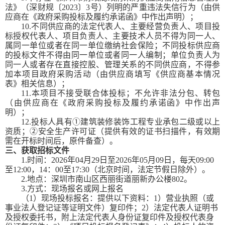
法》（深财规〔2023〕3号）列明的严重违法失信行为（由供
应商在《政府采购投标及履约承诺函》中作出声明）；
10
.不同供应商的法定代表人、主要经营负责人、项目投
标授权代表人、项目负责人、主要技术人员不得为同一人、
属同一单位或者在同一单位缴纳社会保险；不同投标供应商
的投标文件不得由同一单位或者同一人编制；单位负责人为
同一人或者存在直接控股、管理关系的不同供应商，不得参
加本项目政府采购活动（由供应商填写《供应商基本情况
表》相关信息）；
11
.本项目不接受联合体投标；不允许非法分包、转包
（由供应商在《政府采购投标及履约承诺函》中作出声
明）
；
12.投标人具有①建筑装修装饰工程专业承包二级或以上
资质；②安全生产许可证（提供有效的证书扫描件，有效期
需在开标时间后，原件备查）。
三、获取招标文件
1.时间：202
6
年
0
4
月
29
日至
202
6
年
0
5
月
09
日，每天
09:00
至12:00，14：00至1
7
:
3
0（北京时间，法定节假日除外）。
2.地点：深圳市南山区西丽街道丽新办公楼802。
3.方式：现场报名或网上报名
（
1）现场投标报名：提供以下资料：1）营业执照（或
事业法人登记证等证明文件）复印件；2）法定代表人证明书
及授权委托书，附上法定代表人身份证复印件及授权代表身