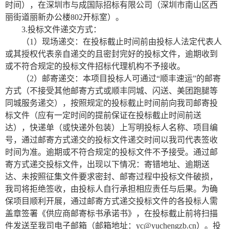
时间），在深圳市与成国际招标有限公司（深圳市南山区西
丽街道丽新办公楼
802开标室）。
3.投标文件递交方式：
（
1）现场递交：在投标截止时间前由投标人法定代表人
或其授权代表亲自递交的且密封完好的投标文件，逾期收到
或不符合规定的投标文件招标代理机构不予接收。
（
2）邮寄递交：本项目投标人可通过“顺丰速运”的邮寄
方式（不接受其他邮寄方式或顺丰同城、闪送、美团跑腿等
同城服务递交），按照规定的投标截止时间前向我司邮寄投
标文件（应有一定时间的提前保证在投标截止时间前送
达），快递单（或快递外包装）上写明投标人名称、项目编
号，通过邮寄方式递交的投标文件递交时间以我司代表签收
时间为准。逾期或不符合规定的投标文件不予接受。通过邮
寄方式递交投标文件，出现以下情况：寄错地址、逾期送
达、未按照征集文件要求密封、邮寄过程中投标文件破损，
我司将拒绝签收，由投标人自行承担相应责任与后果。为确
保项目顺利开展，通过邮寄方式递交投标文件的各投标人需
盖章签署《供应商邮寄标书承诺书》，在投标截止前将扫描
件发送至我司电子邮箱（邮箱地址：yc@yuchengzb.cn）。投