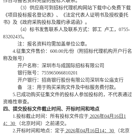
作日与报名资料完整的投标人联系。
（
3）供应商可到招标代理机构网站下载中心免费下载
《项目投标报名登记表》、《法定代表人证明书及授权委托
书》及《政府采购投标及履约承诺函》。
（
4）标书发售联系人及联系方式：郭工
卢工，
0755-
83202435。
注：报名资料均需加盖单位公章。
4.
征集文件
售价：
600.00元/份（附招标代理机构开户行名
称及账号）
开户名称：深圳市与成国际招标有限公司
银行账号：
755965066810201
开户银行：招商银行股份有限公司深圳车公庙支行
备
注：用于购买采购文件及中标服务费付款。
5.已成功购买
征集文件
的投标人参加投标的，不代表通过
资格性审查。
四、提交投标文件截止时间、开标时间和地点
1.投标截止时间：所有投标文件应于
2026年04月1
6
日
1
4：30
（北京时间）之前递交。
2.开标时间和地点：定于
2026年04月1
6
日
14：30
（北京