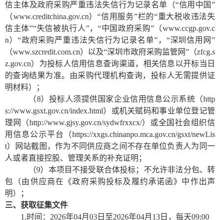
信主体及政府采购严重违法失信行为记录名单（“信用中国”
（www.creditchina.gov.cn）“信用服务”栏的“重大税收违法失
信主体”“失信被执行人”，“中国政府采购”（www.ccgp.gov.c
n）“政府采购严重违法失信行为记录名单”，“深圳信用网”
（www.szcredit.com.cn）以及“深圳市政府采购监管网”（zfcg.s
z.gov.cn）为投标人信用信息查询渠道，相关信息以开标当日
的查询结果为准。由采购代理机构查询，投标人无需提供证
明材料）；
（
8）投标人须提供国家企业信用信息公示系统（http
s://www.gsxt.gov.cn/index.html）或机关赋码和事业单位登记管
理网（http://www.gjsy.gov.cn/sydwfrxxcx/）或全国社会组织信
用信息公示平台（https://xxgs.chinanpo.mca.gov.cn/gsxt/newLis
t）网站截图，作为不同供应商之间不存在单位负责人为同一
人或者直接控股、管理关系的补充证明；
（
9）
本项目不接受联合体投标；不允许非法分包、转
包（由供应商在《政府采购投标及履约承诺函》中作出声
明）；
三、获取
征集文件
1.时间：202
6
年
04
月
03
日至
2026年04月13日
，每天
09:00