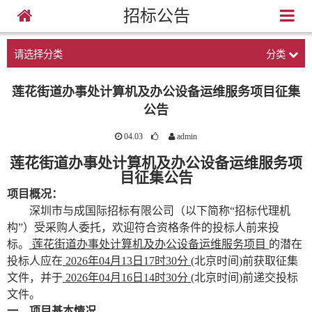
招标公告
请选择分类
分类
莲花街道办事处计算机及办公设备运维服务项目征集
公告
04.03
admin
莲花街道办事处计算机及办公设备运维服务项
目征集公告
项目概况：
深圳市与成国际招标有限公司（以下简称
“招标代理机
构”）受采购人委托，欢迎符合资格条件的投标人前来投
标。
莲花街道办事处计算机及办公设备运维服务项目
的潜在
投标人应在
2026年04月1
3
日
17时3
0分
(北京时间)前获取
征集
文件
，并于
2026年04月1
6
日
1
4
时
30分
(北京时间)前递交投标
文件。
一、项目基本情况