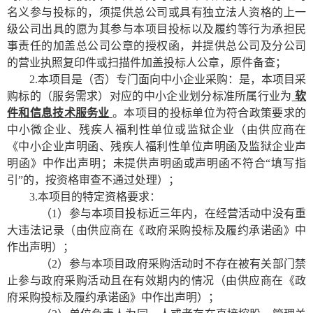
名义参与投标的，须提供总公司或具有独立法人资格的上一
级公司出具的愿为其参与本项目投标以及履约等行为承担民
事责任的加盖总公司公章的授权函，并提供总公司及分公司
的营业执照复印件或扫描件加盖投标人公章，原件备查；
2.
本项目是（否）专门面向中小企业采购：是，
本项目采
购标的（服务需求）对应的中小企业划分标准所属行业为
软
件和信息技术服务业
。本项目的投标单位为符合政策要求的
中小微企业、残疾人福利性单位或监狱企业（由供应商在
《中小企业声明函、残疾人福利性单位声明函及监狱企业声
明函》中作出声明；未提供声明函或声明函不符合
“填写指
引”的，按资格审查不通过处理）
；
3
.本项目的特定资格要求：
（
1）参与本项目投标近三年内，在经营活动中没有重
大违法记录
（由供应商在《政府采购投标及履约承诺函》中
作出声明）；
（
2）参与本项目政府采购活动时不存在被有关部门禁
止参与政府采购活动且在有效期内的情况
（由供应商在《政
府采购投标及履约承诺函》中作出声明）；