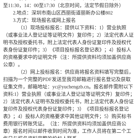
至
11
:
3
0，14：00至
17
:
3
0（北京时间，法定节假日除外）
2.地点：深圳市南山区西丽街道丽新办公楼802
3.方式：现场报名或网上报名
（
1）现场投标报名：提供以下资料：1）营业执照
（或事业法人登记证等证明文件）复印件；2）法定代表人证
明书及授权委托书，附上法定代表人身份证复印件及授权代
表身份证复印件；3）《项目投标报名登记表》；4）投标人
的资格要求中的证明文件（注：所提供资料均须加盖供应商
公章）。
（
2）网上投标报名：供应商将报名资料填写完整后，
扫描为一个完整的PDF发送至我司邮箱进行报名登记及获取
征集文件
，邮箱地址
：
yc@yuchengzb.cn
。报名邮件需附以下
资料
:1）营业执照（或事业法人登记证等证明文件）复印件；
2）法定代表人证明书及授权委托书，附上法定代表人身份证
复印件及授权代表身份证复印件；3）《项目投标报名登记
表》；4）投标人的资格要求中其他证明文件；5）购买标书
费用银行转账凭证。（注：所提供资料均须加盖供应商公
章）报名时间以邮件收到时间为准，工作人员将在第二个工